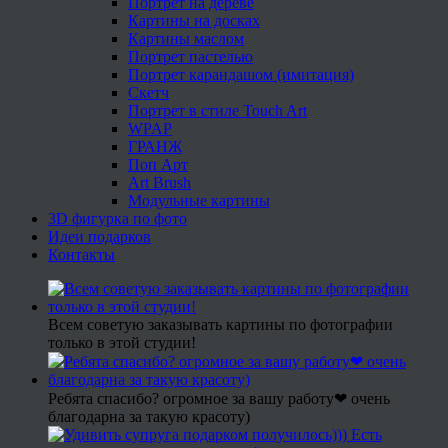
Портрет на дереве
Картины на досках
Картины маслом
Портрет пастелью
Портрет карандашом (имитация)
Скетч
Портрет в стиле Touch Art
WPAP
ГРАНЖ
Поп Арт
Art Brush
Модульные картины
3D фигурка по фото
Идеи подарков
Контакты
Всем советую заказывать картины по фотографии
только в этой студии!
Ребята спасибо? огромное за вашу работу❤ очень
благодарна за такую красоту)