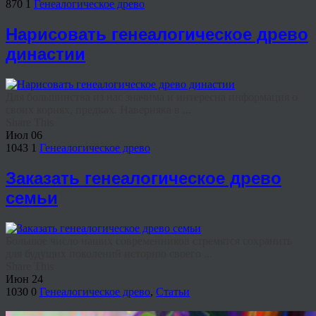
870
1
Генеалогическое древо
Нарисовать генеалогическое древо
династии
Для большинства из нас значима и интересна информация о
своих корнях, предках. Наверняка в ...
Share This
Июл
06
1043
1
Генеалогическое древо
Заказать генеалогическое древо
семьи
Большое число наших современников стремятся сохранить
для будущих поколений историю своего ...
Share This
Июн
24
1030
0
Генеалогическое древо
,
Статьи