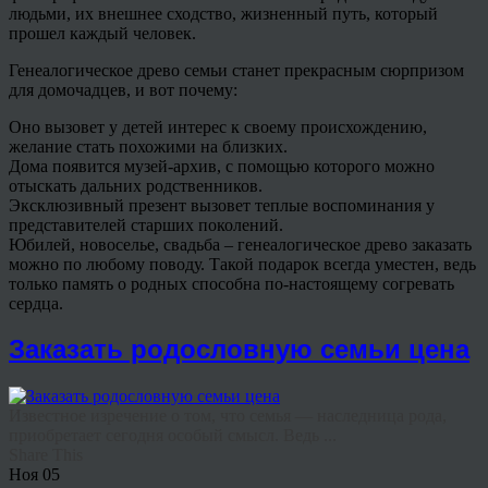
людьми, их внешнее сходство, жизненный путь, который
прошел каждый человек.
Генеалогическое древо семьи станет прекрасным сюрпризом
для домочадцев, и вот почему:
Оно вызовет у детей интерес к своему происхождению,
желание стать похожими на близких.
Дома появится музей-архив, с помощью которого можно
отыскать дальних родственников.
Эксклюзивный презент вызовет теплые воспоминания у
представителей старших поколений.
Юбилей, новоселье, свадьба – генеалогическое древо заказать
можно по любому поводу. Такой подарок всегда уместен, ведь
только память о родных способна по-настоящему согревать
сердца.
Заказать родословную семьи цена
Известное изречение о том, что семья — наследница рода,
приобретает сегодня особый смысл. Ведь ...
Share This
Ноя
05