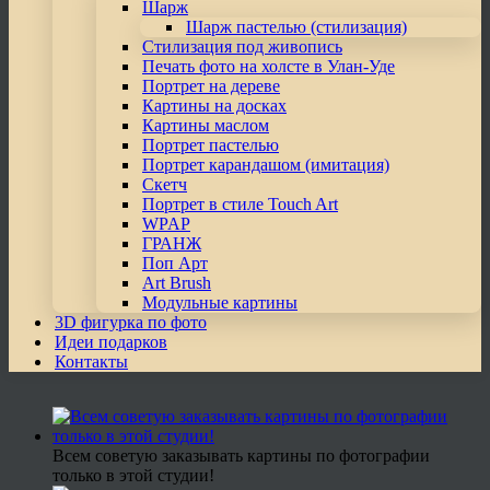
Шарж
Шарж пастелью (стилизация)
Стилизация под живопись
Печать фото на холсте в Улан-Уде
Портрет на дереве
Картины на досках
Картины маслом
Портрет пастелью
Портрет карандашом (имитация)
Скетч
Портрет в стиле Touch Art
WPAP
ГРАНЖ
Поп Арт
Art Brush
Модульные картины
3D фигурка по фото
Идеи подарков
Контакты
Всем советую заказывать картины по фотографии
только в этой студии!