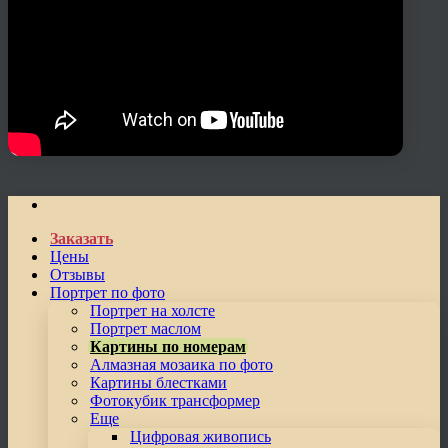
Заказать
Цены
Отзывы
Портрет по фото
Портрет на холсте
Портрет маслом
Картины по номерам
Алмазная мозаика по фото
Картины блестками
Фотокубик трансформер
Еще
Цифровая живопись