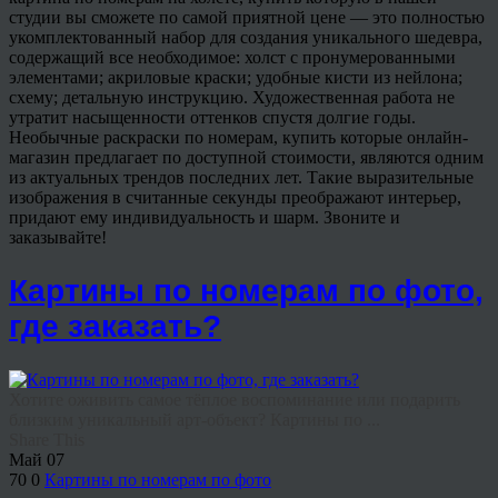
студии вы сможете по самой приятной цене — это полностью
укомплектованный набор для создания уникального шедевра,
содержащий все необходимое: холст с пронумерованными
элементами; акриловые краски; удобные кисти из нейлона;
схему; детальную инструкцию. Художественная работа не
утратит насыщенности оттенков спустя долгие годы.
Необычные раскраски по номерам, купить которые онлайн-
магазин предлагает по доступной стоимости, являются одним
из актуальных трендов последних лет. Такие выразительные
изображения в считанные секунды преображают интерьер,
придают ему индивидуальность и шарм. Звоните и
заказывайте!
Картины по номерам по фото,
где заказать?
Хотите оживить самое тёплое воспоминание или подарить
близким уникальный арт-объект? Картины по ...
Share This
Май
07
70
0
Картины по номерам по фото