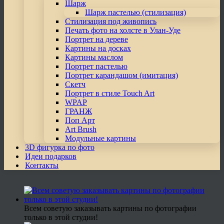
Шарж
Шарж пастелью (стилизация)
Стилизация под живопись
Печать фото на холсте в Улан-Уде
Портрет на дереве
Картины на досках
Картины маслом
Портрет пастелью
Портрет карандашом (имитация)
Скетч
Портрет в стиле Touch Art
WPAP
ГРАНЖ
Поп Арт
Art Brush
Модульные картины
3D фигурка по фото
Идеи подарков
Контакты
Всем советую заказывать картины по фотографии
только в этой студии!