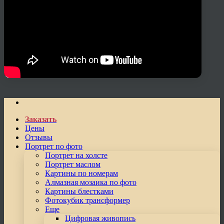
Заказать
Цены
Отзывы
Портрет по фото
Портрет на холсте
Портрет маслом
Картины по номерам
Алмазная мозаика по фото
Картины блестками
Фотокубик трансформер
Еще
Цифровая живопись