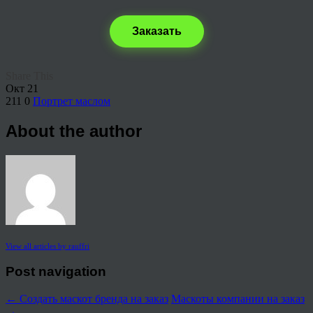
Заказать
Share This
Окт
21
211
0
Портрет маслом
About the author
View all articles by rauffri
Post navigation
←
Создать маскот бренда на заказ
Маскоты компании на заказ
→