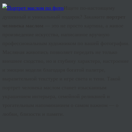
Ищете по-настоящему
душевный и уникальный подарок? Закажите
портрет
человека маслом
— это не просто картина, а живое
произведение искусства, написанное вручную
профессиональным художником по вашей фотографии.
Масляная живопись позволяет передать не только
внешнее сходство, но и глубину характера, настроение
и эмоции модели благодаря богатой палитре,
выразительной текстуре и игре света и тени. Такой
портрет человека маслом
станет изысканным
украшением интерьера, семейной реликвией и
трогательным напоминанием о самом важном — о
любви, близости и памяти.