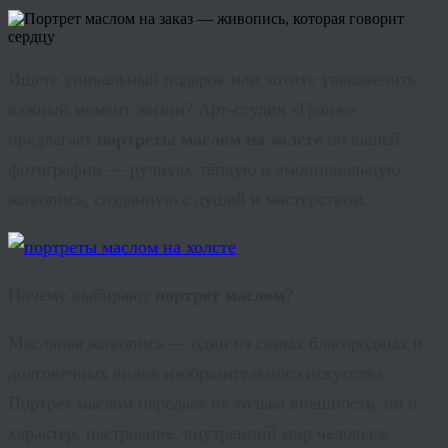
Ищете уникальный подарок или хотите увековечить
важный момент жизни? Арт-студия «Гранж»
предлагает
портреты маслом на холсте
по вашей
фотографии — ручную, тёплую и эмоциональную
живопись, созданную с душой и мастерством.
Почему выбирают
портрет маслом
?
Масляная живопись — один из самых благородных и
долговечных видов изобразительного искусства.
Портрет маслом передаёт не только внешность, но и
характер, настроение, внутренний мир человека.