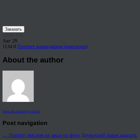
Заказать
Share This
Авг
29
1134
0
Портрет карандашом (имитация)
About the author
View all articles by rauffri
Post navigation
←
Портрет маслом на заказ по фото
Дружеский шарж заказать