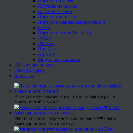
Портрет на дереве
Картины на досках
Картины маслом
Портрет пастелью
Портрет карандашом (имитация)
Скетч
Портрет в стиле Touch Art
WPAP
ГРАНЖ
Поп Арт
Art Brush
Модульные картины
3D фигурка по фото
Идеи подарков
Контакты
Всем советую заказывать картины по фотографии
только в этой студии!
Ребята спасибо? огромное за вашу работу❤ очень
благодарна за такую красоту)