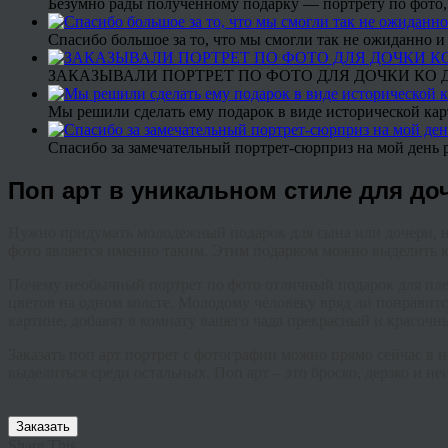
Безумно рады полученному подарку — портрету по фото,
Спасибо большое за то, что мы смогли так не ожиданно
ЗАКАЗЫВАЛИ ПОРТРЕТ ПО ФОТО ДЛЯ ДОЧКИ КО ДН
Мы решили сделать ему подарок в виде исторической кар
Спасибо за замечательный портрет-сюрприз на мой день 
Поп арт в уникальном стиле для д
Нужно придумать молодежный подарок для сына или дочери, но 
фото является именно таким. Этим подарком можно выделить кр
Почему необычный портрет по фото отличный подарок для пл
цветов на одном холсте. Молодому человеку вряд ли понравится
картине, добавят в комнату вашего чада прекрасный и красочн
Заказать поп арт портрет с фотографии можно прямо сейчас в
выделиться среди остальных. Поп арт – это броско, дерзко и неи
Заказать
Share This