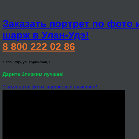
Заказать портрет по фото 
шарж в Улан-Удэ!
8 800 222 02 86
г. Улан-Удэ, ул. Хоринская, 1
Дарите близким лучшее!
Статуэтка по фото с портретным сходством!