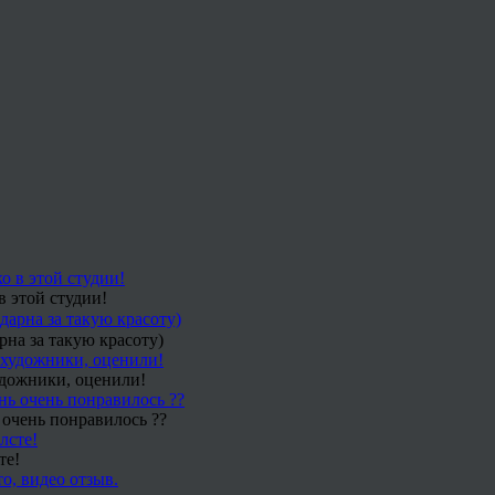
в этой студии!
рна за такую красоту)
удожники, оценили!
 очень понравилось ??
те!