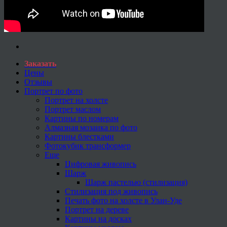
Заказать
Цены
Отзывы
Портрет по фото
Портрет на холсте
Портрет маслом
Картины по номерам
Алмазная мозаика по фото
Картины блестками
Фотокубик трансформер
Еще
Цифровая живопись
Шарж
Шарж пастелью (стилизация)
Стилизация под живопись
Печать фото на холсте в Улан-Уде
Портрет на дереве
Картины на досках