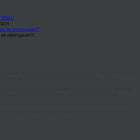
ИБО!
не прогадали!!!
обожает все яркое и необычное, а портрет в стиле поп арт по
и качества подростки стараются подчеркнуть в себе.
инальных решений, выделяющегося контраста и насыщенных
о. Столько интенсивных цветов, сочетающихся на одной
онально для подростка, благодаря чему он поистине сможет