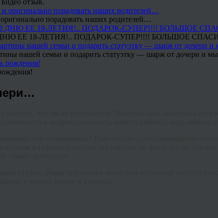
 видео отзыв.
 и оригинально порадовать наших родителей…
Ю ЕЕ 18-ЛЕТИЯ!.. ПОДАРОК-СУПЕР!!!! БОЛЬШОЕ СПАС
тины нашей семьи и подарить статуэтку — шарж от дочери и мы 
рождения!
очери…
боитесь, что им не понравится? Поверьте нам, молодёжь просто 
еативность и индивидуальность вашего ребенка, ведь именно эт
емянника или племянницы? Наш секрет — это совмещение ориг
 строгая и скучная классика, но портрет по фото, это не скучн
ый объект интерьера.
 нашей студии. Наши художники нарисуют отличный портрет перс
збито, а значит, модно и стильно.