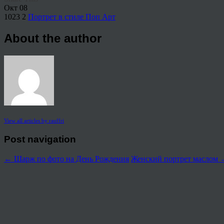
Окт
08
1023
2
Портрет в стиле Поп Арт
About the author
View all articles by rauffri
Post navigation
←
Шарж по фото на День Рождения
Женский портрет маслом