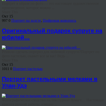
Портрет в образе по фото — это настоящее художественное
произведение, которое можно ...
Share This
Окт
15
997
0
Портрет на холсте
,
Цифровая живопись
Оригинальный подарок супруге на
юбилей…
Решили сделать сюрприз для любимой супруги?Портрет по
фото пастелью, скажет все за вас! Ведь ...
Share This
Окт
15
1011
0
Портрет пастелью
Портрет пастельными мелками в
Улан-Удэ
Фотографическое сходство на текстурной бумаге… Настоящая
красота ручной работы, изящно ...