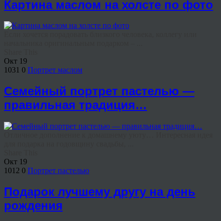
Картина маслом на холсте по фото
Если хочется порадовать близкого человека, коллегу или
начальника оригинальным подарком – ...
Share This
Окт
19
1031
0
Портрет маслом
Семейный портрет пастелью —
правильная традиция…
Отличное дополнение к домашнему уюту… Интересная идея
для подарка на годовщину свадьбы, ...
Share This
Окт
19
1012
0
Портрет пастелью
Подарок лучшему другу на день
рождения