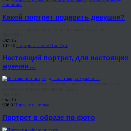
живопись
Какой портрет подарить девушке?
Поп Арт — яркий, модный, не похожий на другие…
Share This
Окт
15
1079
0
Портрет в стиле Поп Арт
Настоящий портрет, для настоящих
мужчин…
Точность линий, мягкость в переходах тона и конечно самые
светлые эмоции на всю жизнь! Для ...
Share This
Окт
15
936
0
Портрет пастелью
Портрет в образе по фото