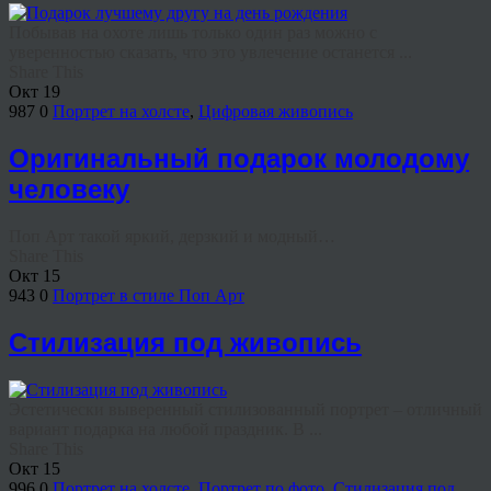
Побывав на охоте лишь только один раз можно с
уверенностью сказать, что это увлечение останется ...
Share This
Окт
19
987
0
Портрет на холсте
,
Цифровая живопись
Оригинальный подарок молодому
человеку
Поп Арт такой яркий, дерзкий и модный…
Share This
Окт
15
943
0
Портрет в стиле Поп Арт
Стилизация под живопись
Эстетически выверенный стилизованный портрет – отличный
вариант подарка на любой праздник. В ...
Share This
Окт
15
996
0
Портрет на холсте
,
Портрет по фото
,
Стилизация под