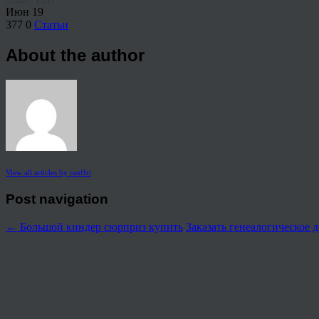
Июн
19
377
0
Статьи
About the author
View all articles by rauffri
Post navigation
←
Большой киндер сюрприз купить
Заказать генеалогическое 