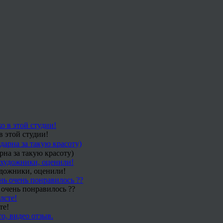
в этой студии!
рна за такую красоту)
удожники, оценили!
 очень понравилось ??
те!