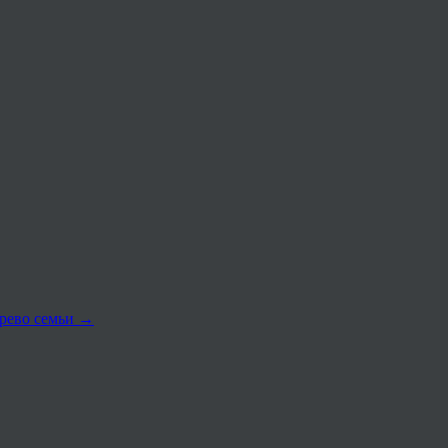
древо семьи
→