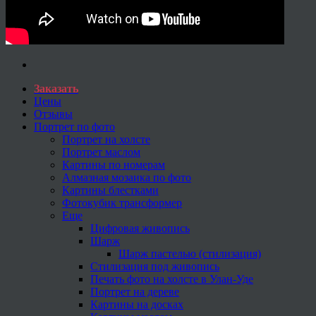
Заказать
Цены
Отзывы
Портрет по фото
Портрет на холсте
Портрет маслом
Картины по номерам
Алмазная мозаика по фото
Картины блестками
Фотокубик трансформер
Еще
Цифровая живопись
Шарж
Шарж пастелью (стилизация)
Стилизация под живопись
Печать фото на холсте в Улан-Уде
Портрет на дереве
Картины на досках