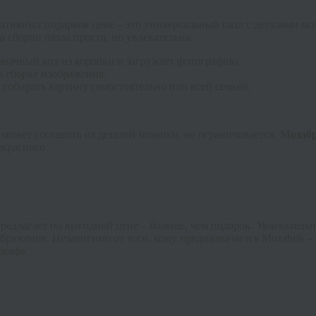
ативных подарков цене – это универсальный пазл с деталями мо
 сборки пазла проста, но увлекательна:
изначный код из коробки и загружает фотографию.
о сборке изображения.
 собирать картину самостоятельно или всей семьей.
может составить из деталей мозаики, не ограничивается.
Мозаб
екрасного.
предлагает по выгодной цене – больше, чем подарок. Увлекатель
ображение. Независимо от того, кому предназначается
Mozabrik
– 
шкафа.