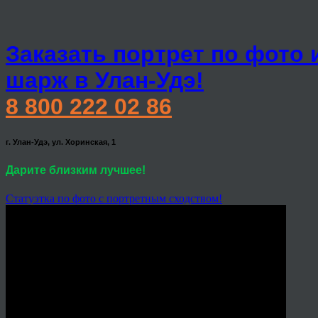
Заказать портрет по фото 
шарж в Улан-Удэ!
8 800 222 02 86
г. Улан-Удэ, ул. Хоринская, 1
Дарите близким лучшее!
Статуэтка по фото с портретным сходством!