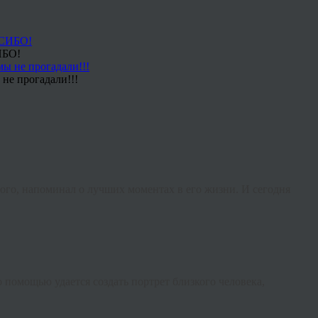
ИБО!
не прогадали!!!
мого, напоминал о лучших моментах в его жизни. И сегодня
го помощью удается создать портрет близкого человека,