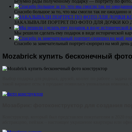
Безумно рады полученному подарку — портрету по фото,
Спасибо большое за то, что мы смогли так не ожиданно
ЗАКАЗЫВАЛИ ПОРТРЕТ ПО ФОТО ДЛЯ ДОЧКИ КО ДН
Мы решили сделать ему подарок в виде исторической кар
Спасибо за замечательный портрет-сюрприз на мой день 
Mozabrick купить бесконечный фото
Выбор подарка для родных, друзей, коллег по работе – задача 
такой вариант есть: в продаже появилась уникальная новинка,
Мозабрик
: фото
конструктор
для создания по
Конструктор, который был представлен покупателям в 2020 год
абстракцию, пейзаж – настоящее украшение квартиры или офис