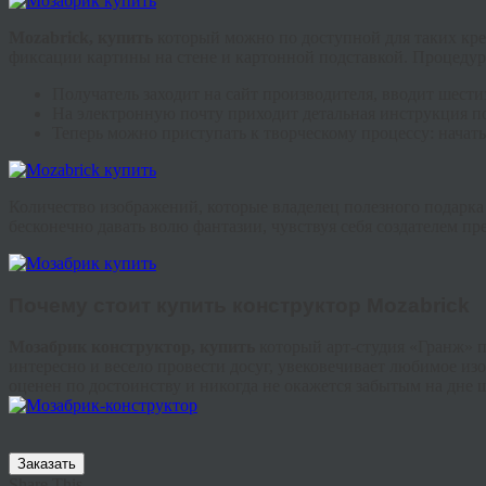
Mozabrick
, купить
который можно по доступной для таких кре
фиксации картины на стене и картонной подставкой. Процедура
Получатель заходит на сайт производителя, вводит шест
На электронную почту приходит детальная инструкция п
Теперь можно приступать к творческому процессу: начать
Количество изображений, которые владелец полезного подарка 
бесконечно давать волю фантазии, чувствуя себя создателем пр
Почему стоит
купить конструктор
Mozabrick
Мозабрик
конструктор, купить
который арт-студия «
Гранж
» 
интересно и весело провести досуг, увековечивает любимое из
оценен по достоинству и никогда не окажется забытым на дне 
Заказать
Share This