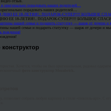
 видео отзыв.
 и оригинально порадовать наших родителей…
Ю ЕЕ 18-ЛЕТИЯ!.. ПОДАРОК-СУПЕР!!!! БОЛЬШОЕ СПАС
тины нашей семьи и подарить статуэтку — шарж от дочери и мы 
рождения!
 конструктор
непростая. Хочется, чтобы он был оригинальным, радовал одаряе
 бесконечный
фото конструктор
Mozabrick
.
ртретов
у, позволяет собрать любую картину в стиле «
пиксель
-арт». С е
а.