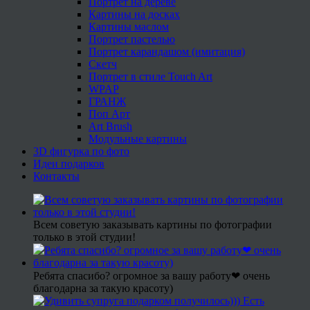
Портрет на дереве
Картины на досках
Картины маслом
Портрет пастелью
Портрет карандашом (имитация)
Скетч
Портрет в стиле Touch Art
WPAP
ГРАНЖ
Поп Арт
Art Brush
Модульные картины
3D фигурка по фото
Идеи подарков
Контакты
Всем советую заказывать картины по фотографии
только в этой студии!
Ребята спасибо? огромное за вашу работу❤ очень
благодарна за такую красоту)