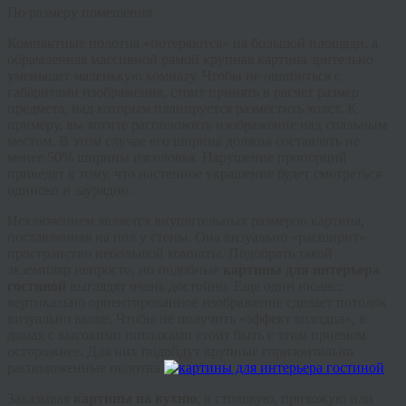
По размеру помещения
Компактные полотна «потеряются» на большой площади, а
обрамленная массивной рамой крупная картина зрительно
уменьшит маленькую комнату. Чтобы не ошибиться с
габаритами изображения, стоит принять в расчет размер
предмета, над которым планируется разместить холст. К
примеру, вы хотите расположить изображение над спальным
местом. В этом случае его ширина должна составлять не
менее 50% ширины изголовья. Нарушение пропорций
приведет к тому, что настенное украшение будет смотреться
одиноко и заурядно.
Исключением является внушительных размеров картина,
поставленная на пол у стены. Она визуально «расширит»
пространство небольшой комнаты. Подобрать такой
экземпляр непросто, но подобные
картины для интерьера
гостиной
выглядят очень достойно. Еще один нюанс:
вертикально ориентированное изображение сделает потолок
визуально выше. Чтобы не получить «эффект колодца», в
домах с высокими потолками стоит быть с этим приемом
осторожнее. Для них подойдут крупные горизонтально
расположенные полотна.
Заказывая
картины на кухню
, в столовую, прихожую или