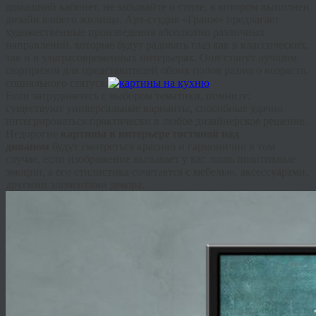
домашний кабинет, не забывайте о стиле, в котором выполнен
дизайн вашего жилища. Арт-студия «
Гранж
» предлагает
художественные произведения абсолютно различных
направлений, которые будут радовать глаз как в классических,
так и в ультрасовременных интерьерах. Они станут лучшим
сюрпризом для представителей обоих полов разного возраста,
социального статуса.
Если затрудняетесь с выбором тематики, помните:
существуют универсальные варианты, способные удачно
интегрироваться практически в любое дизайнерское решение.
Недорогие
картины в интерьере гостиной над
диваном
будут смотреться красиво и гармонично в том
случае, если изображение вызывает у вас лишь позитивные
эмоции, а его стилистика сочетается с мебелью, аксессуарами,
другими элементами декора.