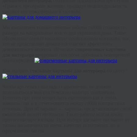
домашнего интерьера,
созданные художниками арт-студии
«
Гранж
», преобразят жилище, придадут индивидуальность,
сделают его атмосферным и уютным.
Мы выполняем художественные работы любой сложности,
размера на натуральном холсте для украшения дома. Такое
оформление оценят настоящие приверженцы искусства, все,
кто не представляет домашний очаг без эффектного
декоративного акцента. Печатают
современные
картины
для интерьера
цифровым способом, добиваясь безупречной
цветопередачи.
Как выбрать
стильные картины для интерьера
по цвету?
Чтобы арт-объект выглядел гармонично, он должен
вписываться в колористическую палитру помещения.
Полотно при этом может быть выполнено как в тонах
комнаты, так и в сочетающихся между собой контрастных
оттенках. Другой вариант — картина, представляющая собой
смысловой акцент интерьера. Такие работы всегда яркие,
притягивающие взгляды. При выборе уделяйте внимание не
только насыщенности цвета, качеству исполнения, но и
оформлению багета.