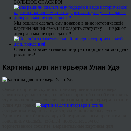
БОЛЬШОЕ СПАСИБО!
Мы решили сделать ему подарок в виде исторической
картины нашей семьи и подарить статуэтку — шарж от
дочери и мы не прогадали!!!
Спасибо за замечательный портрет-сюрприз на мой день
рождения!
Картины для интерьера Улан Удэ
Одной из причин скучного и незавершенного интерьера
являются пустые стены, а наиболее простой способ исправить
эту оплошность — повесить
картины для интерьера в стиле
Улан Удэ
гранж
,
абстракционизм, поп-арт,
лофт
, скетч или любом другом.
Удивите своих близких, друзей нетривиальным презентом на
годовщину свадьбы, юбилей, новоселье, другое
торжественное событие. Выразительные
картины для