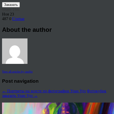
Заказать
Share This
Ноя
23
487
0
Статьи
About the author
View all articles by rauffri
Post navigation
←
Портреты на холсте по фотографии Улан Удэ
Фотокубик
заказать Улан Удэ
→