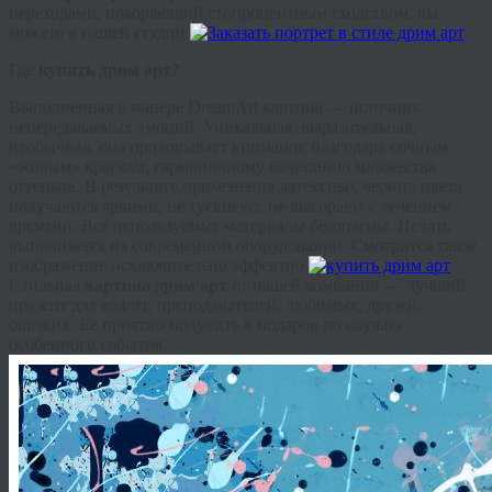
переходами, покоряющий стопроцентным сходством, вы
можете в нашей студии.
Где
купить
дрим
арт?
Выполненная в манере
DreamArt
картина — источник
непередаваемых эмоций. Уникальная, выразительная,
необычная, она приковывает внимание благодаря сочным
«живым» краскам, гармоничному сочетанию множества
оттенков. В результате применения латексных чернил цвета
получаются яркими, не тускнеют, не выгорают с течением
времени. Все используемые материалы безопасны. Печать
выполняется на современном оборудовании. Смотрится такое
изображение исключительно эффектно.
Стильная
картина
дрим
арт
от нашей компании — лучший
презент для коллег, преподавателей, любимых, друзей,
близких. Ее приятно получить в подарок по случаю
особенного события.