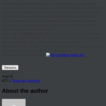
Тем, кто решит сделать заказ в нашей студии
,
не придется
долго ждать. После того, как вы отправите фото, определитесь
с форматом, художник в течение нескольких часов выполнит
отрисовку макета, отправит изображения на согласование.
Мы реализуем любые пожелания, идеи клиентов, вносим
правки по просьбе заказчика. Можно, к примеру, изменить
фон, исправить стиль. В любом
случае
фотография
дрим
арт
будет выглядеть реалистично,
красочно, просто пришлите нам снимок. Срок изготовления
от 1-го рабочего дня. Для постоянных клиентов
предусмотрены скидки. Звоните и заказывайте, наши цены не
кусаются! Остались вопросы? Напишите в
мессенджер
(на
WhatsApp
).
Заказать
Share This
Апр
01
835
1
Дрим арт портрет
About the author