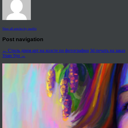
View all articles by rauffri
Post navigation
←
Стиль дрим арт на холсте по фотографии
3d печать на заказ
Улан Удэ
→