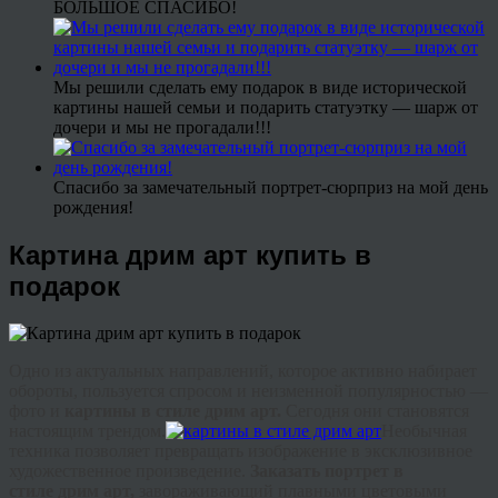
БОЛЬШОЕ СПАСИБО!
Мы решили сделать ему подарок в виде исторической
картины нашей семьи и подарить статуэтку — шарж от
дочери и мы не прогадали!!!
Спасибо за замечательный портрет-сюрприз на мой день
рождения!
Картина дрим арт купить в
подарок
Одно из актуальных направлений, которое активно набирает
обороты, пользуется спросом и неизменной популярностью —
фото и
картины в стиле
дрим
арт.
Сегодня они становятся
настоящим
трендом
.
Необычная
техника позволяет превращать изображение в эксклюзивное
художественное произведение.
Заказать портрет в
стиле
дрим
арт
,
завораживающий плавными цветовыми