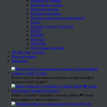
Портрет на дереве
Картины на досках
Картины маслом
Портрет пастелью
Портрет карандашом (имитация)
Скетч
Портрет в стиле Touch Art
WPAP
ГРАНЖ
Поп Арт
Art Brush
Модульные картины
3D фигурка по фото
Идеи подарков
Контакты
Всем советую заказывать картины по фотографии
только в этой студии!
Ребята спасибо? огромное за вашу работу❤ очень
благодарна за такую красоту)