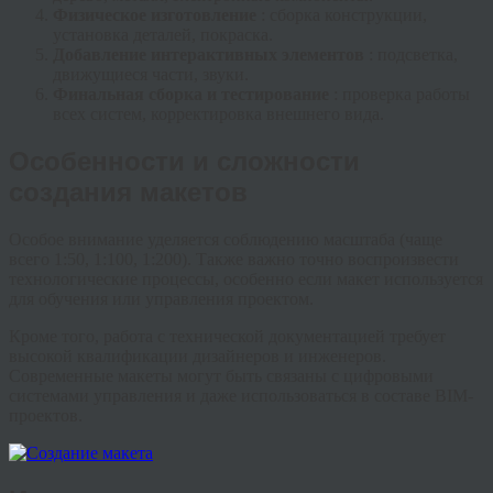
Физическое изготовление
: сборка конструкции,
установка деталей, покраска.
Добавление интерактивных элементов
: подсветка,
движущиеся части, звуки.
Финальная сборка и тестирование
: проверка работы
всех систем, корректировка внешнего вида.
Особенности и сложности
создания макетов
Особое внимание уделяется соблюдению масштаба (чаще
всего 1:50, 1:100, 1:200). Также важно точно воспроизвести
технологические процессы, особенно если макет используется
для обучения или управления проектом.
Кроме того, работа с технической документацией требует
высокой квалификации дизайнеров и инженеров.
Современные макеты могут быть связаны с цифровыми
системами управления и даже использоваться в составе BIM-
проектов.