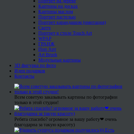
Портрет на дереве
Картины на досках
Картины маслом
Портрет пастелью
Портрет карандашом (имитация)
Скетч
Портрет в стиле Touch Art
WPAP
ГРАНЖ
Поп Арт
Art Brush
Модульные картины
3D фигурка по фото
Идеи подарков
Контакты
Всем советую заказывать картины по фотографии
только в этой студии!
Ребята спасибо? огромное за вашу работу❤ очень
благодарна за такую красоту)