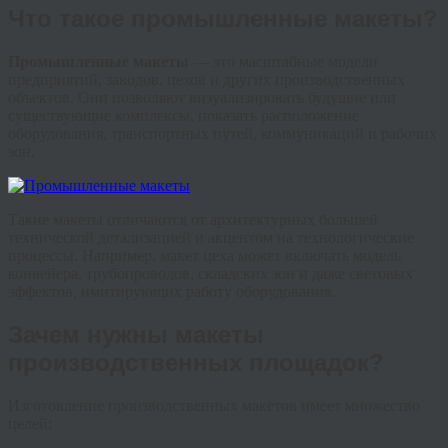
Что такое промышленные макеты?
Промышленные макеты
— это масштабные модели
предприятий, заводов, цехов и других производственных
объектов. Они позволяют визуализировать будущие или
существующие комплексы, показать расположение
оборудования, транспортных путей, коммуникаций и рабочих
зон.
Такие макеты отличаются от архитектурных большей
технической детализацией и акцентом на технологические
процессы. Например, макет цеха может включать модель
конвейера, трубопроводов, складских зон и даже световых
эффектов, имитирующих работу оборудования.
Зачем нужны макеты
производственных площадок?
Изготовление производственных макетов имеет множество
целей: