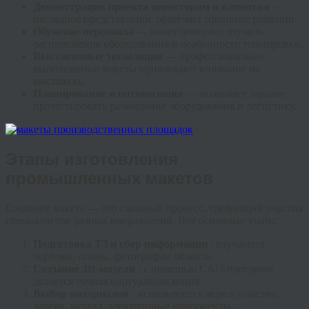
Демонстрация проекта инвесторам и клиентам
—
наглядное представление облегчает принятие решений.
Обучение персонала
— макет помогает изучить
расположение оборудования и особенности планировки.
Выставочные экспозиции
— профессионально
выполненные макеты привлекают внимание на
выставках.
Планирование и оптимизация
— позволяет заранее
протестировать размещение оборудования и логистику.
Этапы изготовления
промышленных макетов
Создание макета — это сложный процесс, требующий участия
специалистов разных направлений. Вот основные этапы:
Подготовка ТЗ и сбор информации
: изучаются
чертежи, планы, фотографии объекта.
Создание 3D-модели
: с помощью CAD-программ
делается точная виртуальная копия.
Выбор материалов
: используются акрил, пластик,
дерево, металл, электронные компоненты.