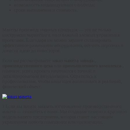
возможность индивидуального подхода;
сроки выполнения и стоимость.
Макеты производственных площадок — это не только
инструмент маркетинга, но и важный элемент управления
проектами. Благодаря им можно заранее спланировать
эффективное размещение оборудования, обучить персонал и
донести идею до инвесторов.
Если вы рассматриваете
заказ макета завода
,
производственного цеха
или
промышленного комплекса
,
помните: успех проекта начинается с точной и
детализированной визуализации. Обратитесь к
профессионалам, чтобы ваша идея воплотилась в реальный,
физический объект.
? Если вы хотите заказать изготовление производственного
макета — свяжитесь с нами. Мы создадим точную и красивую
модель вашего предприятия, которая станет настоящим
украшением любого помещения или презентации.