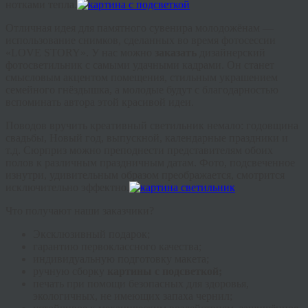
нотками тепла.
Отличная идея для памятного сувенира молодожёнам —
использование снимков, сделанных во время фотосессии
«LOVE STORY». У нас можно
заказать
дизайнерский
фотосветильник с самыми удачными кадрами. Он станет
смысловым акцентом помещения, стильным украшением
семейного гнёздышка, а молодые будут с благодарностью
вспоминать автора этой красивой идеи.
Поводов вручить креативный светильник немало: годовщина
свадьбы, Новый год, выпускной, календарные праздники и
т.д. Сюрприз можно преподнести представителям обоих
полов к различным праздничным датам. Фото, подсвеченное
изнутри, удивительным образом преображается, смотрится
исключительно эффектно.
Что получают наши заказчики?
Эксклюзивный подарок;
гарантию первоклассного качества;
индивидуальную подготовку макета;
ручную сборку
картины с подсветкой
;
печать при помощи безопасных для здоровья,
экологичных, не имеющих запаха чернил;