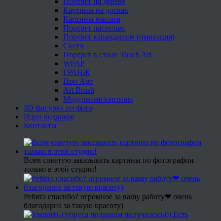
Портрет на дереве
Картины на досках
Картины маслом
Портрет пастелью
Портрет карандашом (имитация)
Скетч
Портрет в стиле Touch Art
WPAP
ГРАНЖ
Поп Арт
Art Brush
Модульные картины
3D фигурка по фото
Идеи подарков
Контакты
Всем советую заказывать картины по фотографии
только в этой студии!
Ребята спасибо? огромное за вашу работу❤ очень
благодарна за такую красоту)