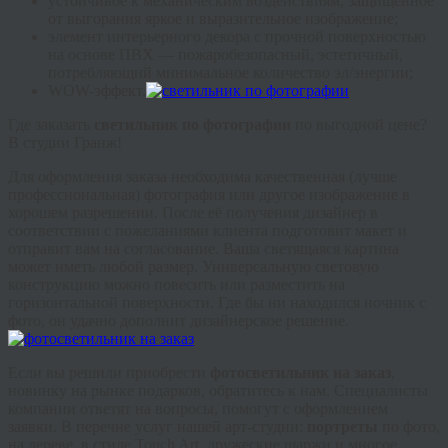
устойчивое к механическим воздействиям, защищённое
от выгорания яркое и выразительное изображение;
элемент интерьерного декора с прочной поверхностью
на основе ПВХ — пожаробезопасный, эстетичный,
потребляющий минимальное количество эл/энергии;
WOW-эффект.
Где заказать
светильник по фотографии
по выгодной цене?
В студии Гранж!
Для оформления заказа необходима качественная (лучше
профессиональная) фотография или другое изображение в
хорошем разрешении. После её получения дизайнер в
соответствии с пожеланиями клиента подготовит макет и
отправит вам на согласование. Ваша светящаяся картина
может иметь любой размер. Универсальную световую
конструкцию можно повесить или разместить на
горизонтальной поверхности. Где бы ни находился ночник с
фото, он удачно дополнит дизайнерское решение.
Если вы решили приобрести
фотосветильник на заказ
,
новинку на рынке подарков, обратитесь к нам. Специалисты
компании ответят на вопросы, помогут с оформлением
заявки. В перечне услуг нашей арт-студии:
портреты
по фото,
на дереве, в стиле Touch Art, дружеские шаржи и многое