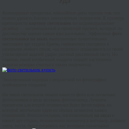
Удэ
Календарные праздники, юбилейные даты хороши тем, что
можно удивить близких невероятным сюрпризом. К примеру,
преподнести
картину светильник
по индивидуальному
дизайну — нетривиальный и приятный презент, который по
достоинству оценят самые взыскательные. Эффектные
фото
светильники на заказ,
выполненные талантливыми
мастерами арт студии Гранж
,
гармонично смотрятся в
интерьере любого стиля, «на отлично» справляются со своей
утилитарной задачей (дарят уютный рассеянный свет). Но
главное, такой необычный подарок создаёт настроение,
зажигая искорки счастья в глазах получателя.
Эксклюзивная картина с подсветкой по фотографии:
особенности создания
На такой светильник можно нанести фото или несколько
фотоснимков в виде коллажа, фотомозаику. Лучшим
презентом для второй половинки будет фотография, на
которой запечатлён один из тёплых моментов ваших
отношений. Фотосветильник, изготовленный
на заказ
в
нашей арт-студии, великолепно впишется в интерьер, добавит
уюта, тепла, будет согревать вас вечерами приятными