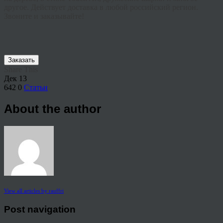
другое. Действует доставка в любой российский регион.
Звоните и заказывайте!
Заказать
Share This
Дек
13
642
0
Статьи
About the author
View all articles by rauffri
Post navigation