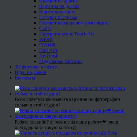
Портрет на дереве
Картины на досках
Картины маслом
Портрет пастелью
Портрет карандашом (имитация)
Скетч
Портрет в стиле Touch Art
WPAP
ГРАНЖ
Поп Арт
Art Brush
Модульные картины
3D фигурка по фото
Идеи подарков
Контакты
Всем советую заказывать картины по фотографии
только в этой студии!
Ребята спасибо? огромное за вашу работу❤ очень
благодарна за такую красоту)