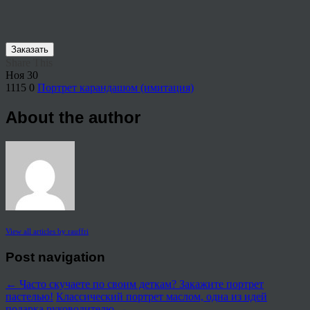
Заказать
Share This
Ноя
30
1115
0
Портрет карандашом (имитация)
About the author
View all articles by rauffri
Post navigation
←
Часто скучаете по своим деткам? Закажите портрет
пастелью!
Классический портрет маслом, одна из идей
подарка руководителю
→