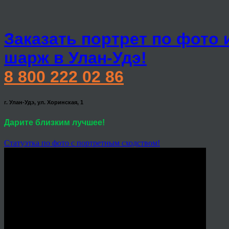
Заказать портрет по фото 
шарж в Улан-Удэ!
8 800 222 02 86
г. Улан-Удэ, ул. Хоринская, 1
Дарите близким лучшее!
Статуэтка по фото с портретным сходством!