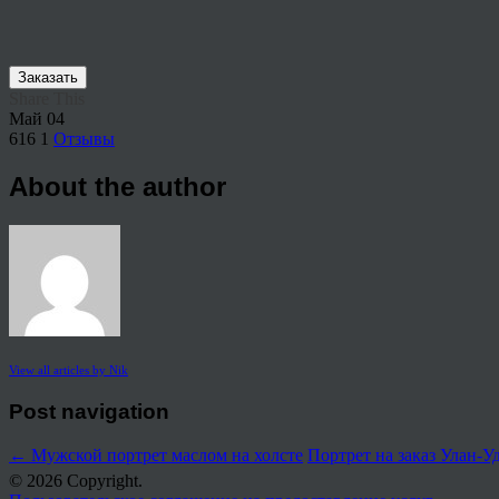
Заказать
Share This
Май
04
616
1
Отзывы
About the author
View all articles by Nik
Post navigation
←
Мужской портрет маслом на холсте
Портрет на заказ Улан-У
© 2026 Copyright.