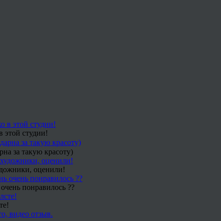
в этой студии!
рна за такую красоту)
удожники, оценили!
 очень понравилось ??
те!