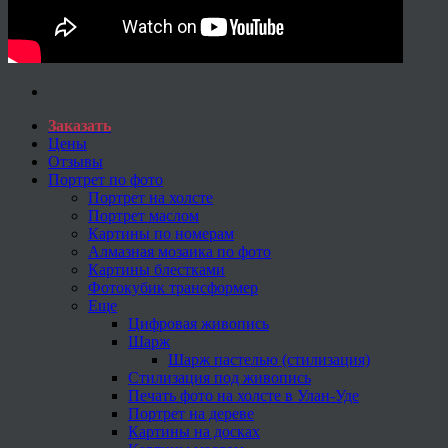
Заказать
Цены
Отзывы
Портрет по фото
Портрет на холсте
Портрет маслом
Картины по номерам
Алмазная мозаика по фото
Картины блестками
Фотокубик трансформер
Еще
Цифровая живопись
Шарж
Шарж пастелью (стилизация)
Стилизация под живопись
Печать фото на холсте в Улан-Уде
Портрет на дереве
Картины на досках