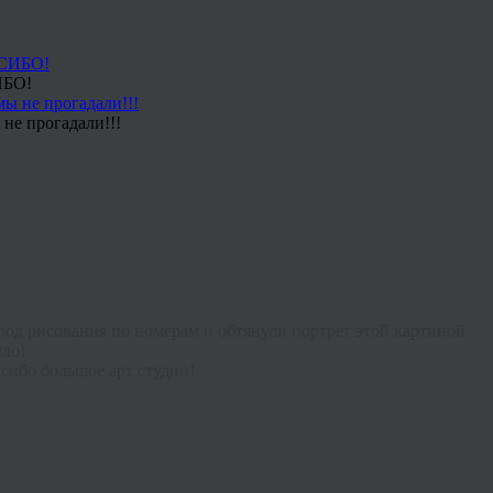
ИБО!
не прогадали!!!
под рисования по номерам и обтянули портрет этой картиной
ыло!
асибо большое арт студии!