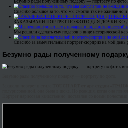
Безумно рады полученному подарку — портрету по фото,
Спасибо большое за то, что мы смогли так не ожиданно
ЗАКАЗЫВАЛИ ПОРТРЕТ ПО ФОТО ДЛЯ ДОЧКИ КО ДН
Мы решили сделать ему подарок в виде исторической кар
Спасибо за замечательный портрет-сюрприз на мой день 
Безумно рады полученному подарку
Безумно рады полученному подарку — портрету по фото.
Заказали портрет в стиле
TOUCH ART от арт студии «ГРАН
полурисованной, она была в шоке. Но реакция, когда она понял
Портрет нарисован качественно, доставлен со всеми почестями,