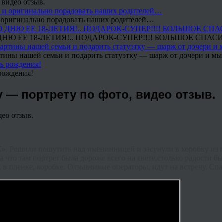
 видео отзыв.
 и оригинально порадовать наших родителей…
Ю ЕЕ 18-ЛЕТИЯ!.. ПОДАРОК-СУПЕР!!!! БОЛЬШОЕ СПАС
тины нашей семьи и подарить статуэтку — шарж от дочери и мы 
рождения!
 — портрету по фото, видео отзыв.
Ж»
. Решили пошутить над именинницей и засунули в коробку из 
а что там портрет была дороже всего на свете,столько радости б
 в пленке, коробке. Отзывчивые операторы, идут на встречу. Сп