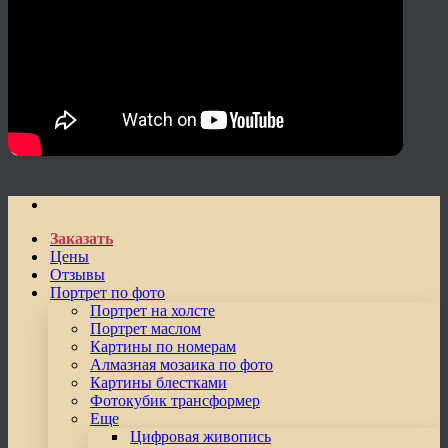
Заказать
Цены
Отзывы
Портрет по фото
Портрет на холсте
Портрет маслом
Картины по номерам
Алмазная мозаика по фото
Картины блестками
Фотокубик трансформер
Еще
Цифровая живопись