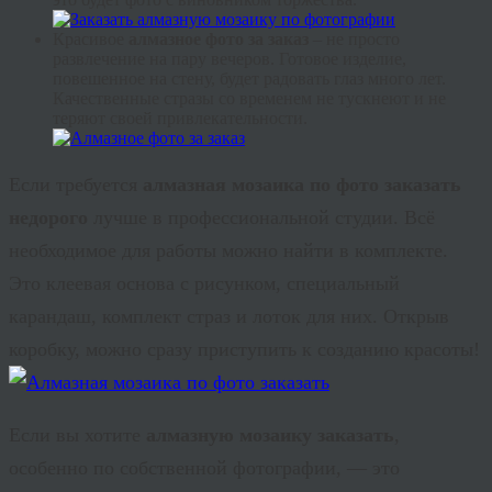
Красивое
алмазное фото за заказ
– не просто
развлечение на пару вечеров. Готовое изделие,
повешенное на стену, будет радовать глаз много лет.
Качественные стразы со временем не тускнеют и не
теряют своей привлекательности.
Если требуется
алмазная мозаика по фото заказать
недорого
лучше в профессиональной студии. Всё
необходимое для работы можно найти в комплекте.
Это клеевая основа с рисунком, специальный
карандаш, комплект страз и лоток для них. Открыв
коробку, можно сразу приступить к созданию красоты!
Если вы хотите
алмазную мозаику заказать
,
особенно по собственной фотографии, — это