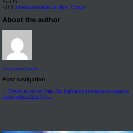
Апр
15
491
0
Алмазная мозаика по фото
,
Статьи
About the author
View all articles by rauffri
Post navigation
←
Печать на холсте Улан-Удэ
Картина по номерам на заказ по
фотографии Улан-Удэ
→