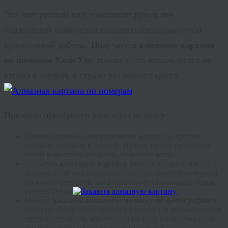
Это интересный вид домашнего рукоделия,
подходящий любителям создавать шедевры путём
кропотливой работы. Получается
алмазная картина
по номерам Улан Удэ
, только здесь используется не
иголка с ниткой, а стразы различного цвета.
Причины приобрести алмазную мозаику
Данная техника в изготовлении картин не требует
никаких навыков и знаний. Нужно только свободное
время и желание создавать красивые вещи.
Большую
алмазную картину
можно собирать вместе с
детьми. Этот вид досуга с лёгкостью заменит вечерний
просмотр сериалов, поспособствует сближению семьи,
развеет скуку.
Можно
заказать алмазную мозаику по фотографии
в
подарок. Такое подношение не останется незамеченным
среди безделушек, купленных на бегу. Особенно, если
это будет фото с виновником торжества.