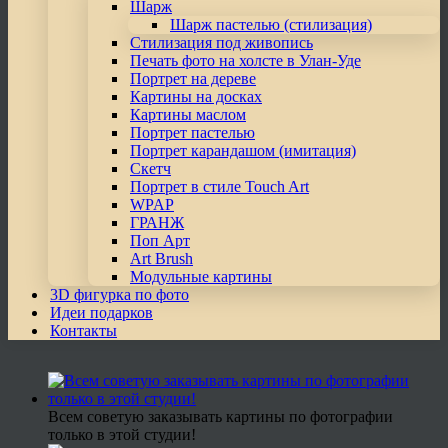
Шарж
Шарж пастелью (стилизация)
Стилизация под живопись
Печать фото на холсте в Улан-Уде
Портрет на дереве
Картины на досках
Картины маслом
Портрет пастелью
Портрет карандашом (имитация)
Скетч
Портрет в стиле Touch Art
WPAP
ГРАНЖ
Поп Арт
Art Brush
Модульные картины
3D фигурка по фото
Идеи подарков
Контакты
Всем советую заказывать картины по фотографии
только в этой студии!