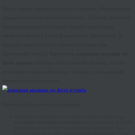
Наша страна издавна славилась людьми, обожающими
рукоделие во всех его проявлениях. Поэтому алмазная
мозаика пришлась по вкусу многим любителям
скоротать вечер в уютной домашней обстановке. В
продаже имеется масса готовых наборов для
проведения досуга. Также есть
алмазная мозаика по
фото купить
которую стоит хотя бы потому, что это
отличный подарок близкому человеку, обладающий
множеством достоинств.
Преимущества алмазной мозаики
Работать с мозаикой очень просто. Чтобы набор стал
алмазной картиной по номерам
, все элементы должны
оказаться на своих местах согласно инструкции. Для
этого в комплекте идёт специальный инструмент. Если