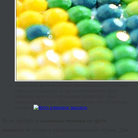
Акриловое
фото алмазное заказать
можно не только
себе, но и в подарок. Если на изображении будет
даритель вместе с виновником торжества, такое
подношение затмит оригинальностью все остальные
подарки.
Если требуется
алмазная мозаика по фото
заказать
её лучше в профессиональной студии. Для