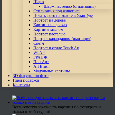
Шарж
Шарж пастелью (стилизация)
Стилизация под живопись
Печать фото на холсте в Улан-Уде
Портрет на дереве
Картины на досках
Картины маслом
Портрет пастелью
Портрет карандашом (имитация)
Скетч
Портрет в стиле Touch Art
WPAP
ГРАНЖ
Поп Арт
Art Brush
Модульные картины
3D фигурка по фото
Идеи подарков
Контакты
Всем советую заказывать картины по фотографии
только в этой студии!