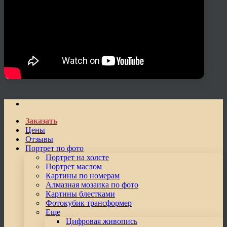
Заказать
Цены
Отзывы
Портрет по фото
Портрет на холсте
Портрет маслом
Картины по номерам
Алмазная мозаика по фото
Картины блестками
Фотокубик трансформер
Еще
Цифровая живопись