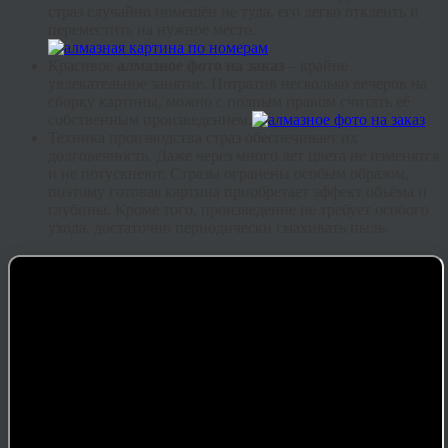
страз случайно помещён не туда, его легко отклеить и
переместить на нужное место.
Красивое
алмазное фото на заказ
– крайне
увлекательное занятие. Потратив несколько вечеров на
сборку картины, можно с полным правом считать её
собственным произведением.
Техника производства страз обеспечивает их
долговечность. Даже через много лет цвета не изменятся
и не потускнеют. Стразы огранены особым образом,
поэтому готовая картина приобретает эффект объёма и
глубины. Кроме того, произведение не требует особого
ухода, достаточно периодически смахивать пыль.