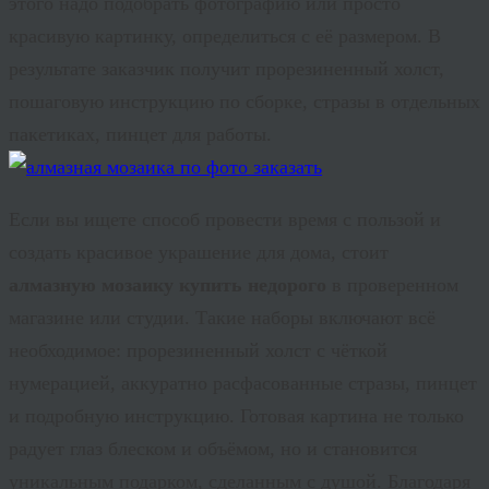
этого надо подобрать фотографию или просто
красивую картинку, определиться с её размером. В
результате заказчик получит прорезиненный холст,
пошаговую инструкцию по сборке, стразы в отдельных
пакетиках, пинцет для работы.
Если вы ищете способ провести время с пользой и
создать красивое украшение для дома, стоит
алмазную мозаику купить недорого
в проверенном
магазине или студии. Такие наборы включают всё
необходимое: прорезиненный холст с чёткой
нумерацией, аккуратно расфасованные стразы, пинцет
и подробную инструкцию. Готовая картина не только
радует глаз блеском и объёмом, но и становится
уникальным подарком, сделанным с душой. Благодаря