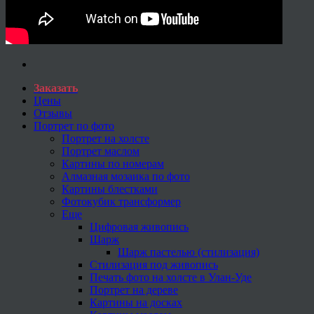
Заказать
Цены
Отзывы
Портрет по фото
Портрет на холсте
Портрет маслом
Картины по номерам
Алмазная мозаика по фото
Картины блестками
Фотокубик трансформер
Еще
Цифровая живопись
Шарж
Шарж пастелью (стилизация)
Стилизация под живопись
Печать фото на холсте в Улан-Уде
Портрет на дереве
Картины на досках