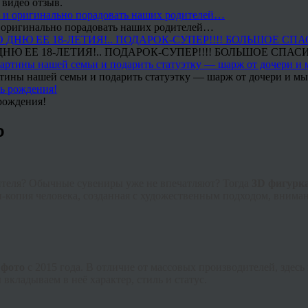
 видео отзыв.
 и оригинально порадовать наших родителей…
Ю ЕЕ 18-ЛЕТИЯ!.. ПОДАРОК-СУПЕР!!!! БОЛЬШОЕ СПАС
тины нашей семьи и подарить статуэтку — шарж от дочери и мы 
рождения!
ю
дителя? Обычные сувениры уже не впечатляют? Тогда
3D фигурка
и-копия человека, созданная с художественным подходом, внима
 фото
с 2015 года. В отличие от массовых производителей, здесь
кладываем в неё характер, стиль и статус.