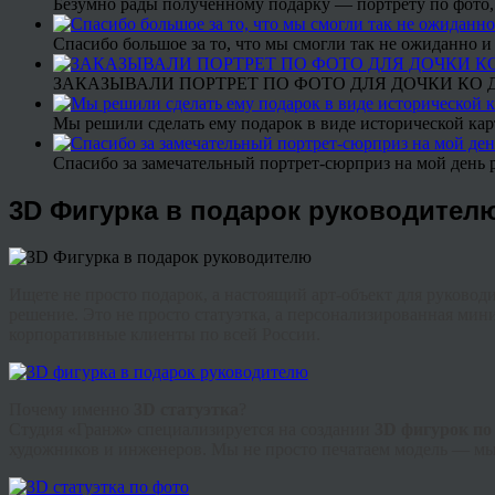
Безумно рады полученному подарку — портрету по фото,
Спасибо большое за то, что мы смогли так не ожиданно
ЗАКАЗЫВАЛИ ПОРТРЕТ ПО ФОТО ДЛЯ ДОЧКИ КО ДН
Мы решили сделать ему подарок в виде исторической кар
Спасибо за замечательный портрет-сюрприз на мой день 
3D Фигурка в подарок руководител
Ищете не просто подарок, а настоящий арт-объект для руково
решение. Это не просто статуэтка, а персонализированная мин
корпоративные клиенты по всей России.
Почему именно
3D статуэтка
?
Студия
«
Гранж
»
специализируется на создании
3D фигурок по
художников и инженеров. Мы не просто печатаем модель — мы в