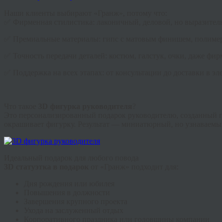
Наши клиенты выбирают «Гранж», потому что:
✅ Фирменная стилистика: лаконичный, деловой, но выразител
✅ Премиальные материалы: гипс с матовым финишем, полимер
✅ Точность передачи деталей: костюм, галстук, очки, даже фир
✅ Поддержка на всех этапах: от консультации до доставки в э
Что такое
3D фигурка руководителя
?
Это персонализированный подарок руководителю, созданный по
окрашивает фигурку. Результат — миниатюрный, но узнаваемый
Идеальный подарок для любого повода
3D статуэтка в подарок
от «Гранж» подходит для:
Дня рождения или юбилея
Повышения в должности
Завершения крупного проекта
Ухода на заслуженный отдых
Корпоративного праздника или годовщины компании