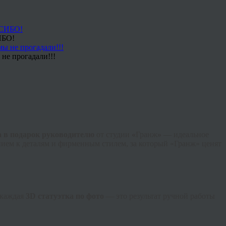
ИБО!
не прогадали!!!
 в подарок руководителю
от студии
«
Гранж
»
— идеальное
нием к деталям и фирменным стилем, за который «Гранж» ценят
 каждая
3D статуэтка по фото
— это результат ручной работы