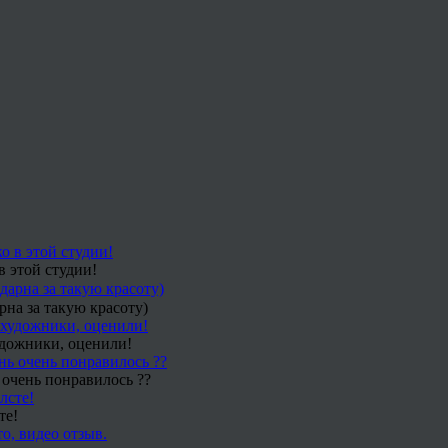
в этой студии!
рна за такую красоту)
удожники, оценили!
 очень понравилось ??
те!