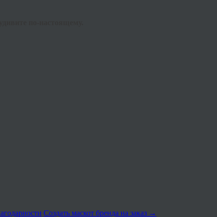
удивите по-настоящему.
лагодарности
Создать маскот бренда на заказ
→