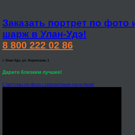
Заказать портрет по фото 
шарж в Улан-Удэ!
8 800 222 02 86
г. Улан-Удэ, ул. Хоринская, 1
Дарите близким лучшее!
Статуэтка по фото с портретным сходством!