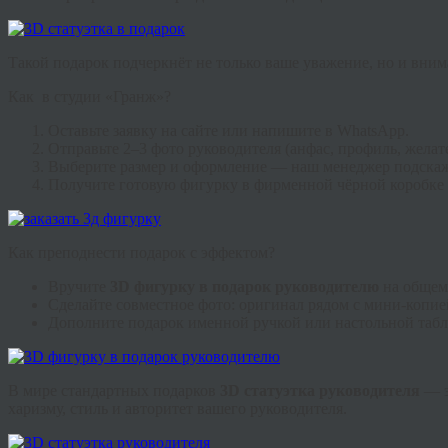
Такой подарок подчеркнёт не только ваше уважение, но и вним
Как
в студии «Гранж»?
Оставьте заявку на сайте или напишите в WhatsApp.
Отправьте 2–3 фото руководителя (анфас, профиль, желат
Выберите размер и оформление — наш менеджер подскаж
Получите готовую фигурку в фирменной чёрной коробке с
Как преподнести подарок с эффектом?
Вручите
3D фигурку в подарок руководителю
на общем
Сделайте совместное фото: оригинал рядом с мини-копие
Дополните подарок именной ручкой или настольной табл
В мире стандартных подарков
3D статуэтка руководителя
— э
харизму, стиль и авторитет вашего руководителя.