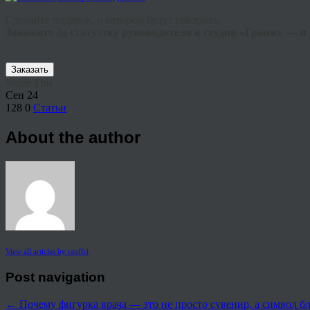
Сделайте подарок, о котором будут говорить.
Закажите 3д статуэтку руководителя в студии «Гранж» — и 
Заказать
Share This
Сен
24
128
0
Статьи
About the author
View all articles by rauffri
Post navigation
←
Почему фигурка врача — это не просто сувенир, а символ б